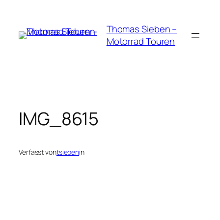
Zum
Inhalt
Thomas Sieben –
springen
Motorrad Touren
IMG_8615
Verfasst von
tsieben
in