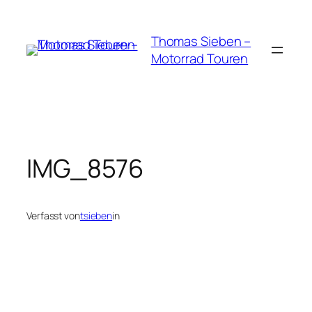
Zum
Inhalt
Thomas Sieben –
springen
Motorrad Touren
IMG_8576
Verfasst von
tsieben
in