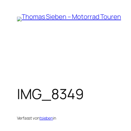
Zum
Inhalt
springen
IMG_8349
Verfasst von
tsieben
in