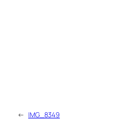
←
IMG_8349