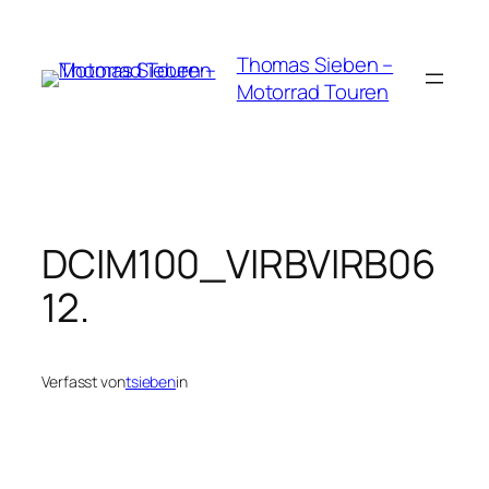
Zum
Inhalt
Thomas Sieben –
springen
Motorrad Touren
DCIM100_VIRBVIRB06
12.
Verfasst von
tsieben
in