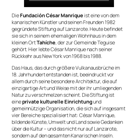
Die
Fundación César Manrique
ist eine von dem
kanarischen Künstler und seinen Freunden 1982
gegründete Stiftung auf Lanzarote. Heute befindet
sie sich in seinem ehemaligen Wohnhaus in dem
kleinen Ort
Tahíche
, der zur Gemeinde Teguise
gehört. Hier lebte César Manrique nach seiner
Rückkehr aus New York von 1968 bis 1988.
Das Haus, das durch größere Vulkanausbrüche im
18. Jahrhundert entstanden ist, beeindruckt vor
allem durch seine besondere Architektur, die auf
einzigartige Art und Weise mit der ihr umliegenden
Natur zu verschmelzen scheint. Die Stiftung ist
eine
private kulturelle Einrichtung
und
gemeinnützige Organisation, die sich auf insgesamt
vier Bereiche spezialisiert hat: César Manrique,
bildende Künste, Umwelt und Land sowie Gedanken
über die Kultur – und das nicht nur auf Lanzarote,
sondern auf den gesamten Kanarischen Inseln.