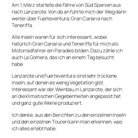
Am 1. März startete die Fähre von Süd Spanien aus
nach Lanzarote. Von da an führte mich der Weg dann
weiter über Fuerteventura, Gran Canaria nach
Teneriffa.
Alle Inseln waren für sich interessant, wobei
natürlich Gran Canaria und Teneriffa für mich als
Motorradfahrer ein Paradies bilden. Dazu zähle ich
auch La Gomera, das ich an einem Tag besucht
habe.
Lanzarote und Fuerteventura sind sehr trockene
Inseln, auf denen es wenig Vegetation gibt.
Interessant war der Weinbau in Lanzarote, der sich
an die klimatischen Gegebenheiten angepasst hat
und ganz gute Weine produziert.
Ich denke, aus den Berichten zu den einzelnen Inseln
und den einzelnen Touren kann man erkennen, was
ich alles erlebt habe.