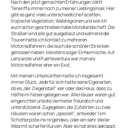
Nach den jetzt gemachten Erfahrungen zählt
Teneriffa immer noch zu meiner Lieblingsinsel. Hier
gibt es ganz viele unterschiedliche Facetten,
tropische Vegetation, Waldregionen und wie ich
auch schon geschrieben habe Mondlandschaft. Die
Straßen sind alle gut ausgebaut und während der
Touren hatte ich Kontakt zu mehreren
Motorradfahrern, die auch die schönen Strecken
genossen haben. Meistens sogar Einheimische. Auf
Lanzarote und Fuerteventura war man als
Motorradfahrer eher ein Exot.
Mit meinen Unterkünften hatte ich insgesamt
immer Glück. Jede für sich hatte seine Eigenarten,
ob es „der Ziegenstall“ war oder das Haus, dass zu
Hälfte im Felsen gelegen war. Alle Häuser waren gut
eingerichtet und die Vermieter freundlich und
unterstützend. Zugegeben, die Zufahrten zu zwei
Häusern waren schon „speziell“, entweder 1 km
Schotterpiste ins nirgendwo, oder ein sehr steiler
Weg mit scharfen Kurven. Aber es hat alles geklappt.