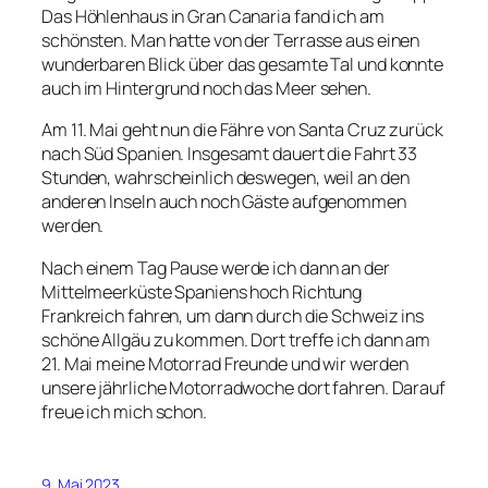
Das Höhlenhaus in Gran Canaria fand ich am
schönsten. Man hatte von der Terrasse aus einen
wunderbaren Blick über das gesamte Tal und konnte
auch im Hintergrund noch das Meer sehen.
Am 11. Mai geht nun die Fähre von Santa Cruz zurück
nach Süd Spanien. Insgesamt dauert die Fahrt 33
Stunden, wahrscheinlich deswegen, weil an den
anderen Inseln auch noch Gäste aufgenommen
werden.
Nach einem Tag Pause werde ich dann an der
Mittelmeerküste Spaniens hoch Richtung
Frankreich fahren, um dann durch die Schweiz ins
schöne Allgäu zu kommen. Dort treffe ich dann am
21. Mai meine Motorrad Freunde und wir werden
unsere jährliche Motorradwoche dort fahren. Darauf
freue ich mich schon.
9. Mai 2023