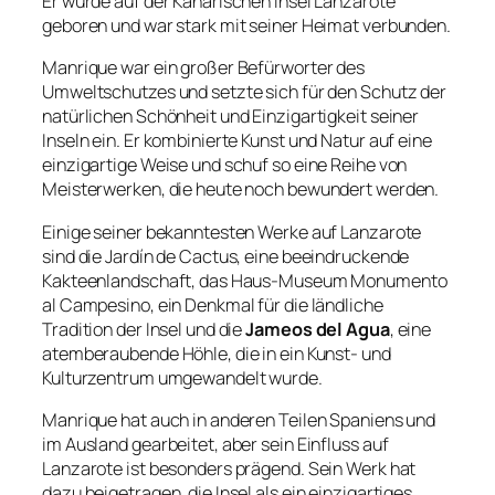
Er wurde auf der Kanarischen Insel Lanzarote
geboren und war stark mit seiner Heimat verbunden.
Manrique war ein großer Befürworter des
Umweltschutzes und setzte sich für den Schutz der
natürlichen Schönheit und Einzigartigkeit seiner
Inseln ein. Er kombinierte Kunst und Natur auf eine
einzigartige Weise und schuf so eine Reihe von
Meisterwerken, die heute noch bewundert werden.
Einige seiner bekanntesten Werke auf Lanzarote
sind die Jardín de Cactus, eine beeindruckende
Kakteenlandschaft, das Haus-Museum Monumento
al Campesino, ein Denkmal für die ländliche
Tradition der Insel und die
Jameos del Agua
, eine
atemberaubende Höhle, die in ein Kunst- und
Kulturzentrum umgewandelt wurde.
Manrique hat auch in anderen Teilen Spaniens und
im Ausland gearbeitet, aber sein Einfluss auf
Lanzarote ist besonders prägend. Sein Werk hat
dazu beigetragen, die Insel als ein einzigartiges