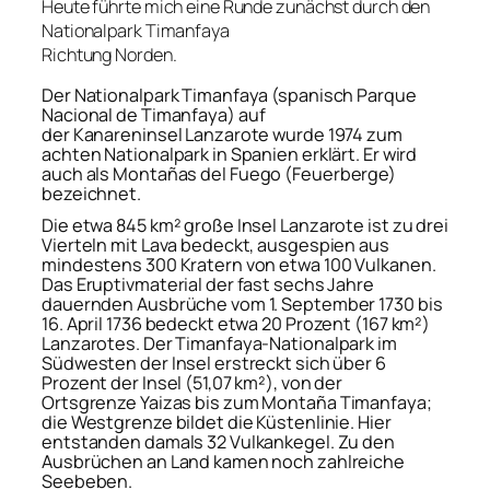
Heute führte mich eine Runde zunächst durch den
Nationalpark Timanfaya
Richtung Norden.
Der Nationalpark Timanfaya (spanisch
Parque
Nacional de Timanfaya
) auf
der Kanareninsel Lanzarote wurde 1974 zum
achten Nationalpark in Spanien erklärt. Er wird
auch als
Montañas del Fuego
(Feuerberge)
bezeichnet.
Die etwa 845 km² große Insel Lanzarote ist zu drei
Vierteln mit Lava bedeckt, ausgespien aus
mindestens 300 Kratern von etwa 100 Vulkanen.
Das Eruptivmaterial der fast sechs Jahre
dauernden Ausbrüche vom 1. September 1730 bis
16. April 1736 bedeckt etwa 20 Prozent (167 km²)
Lanzarotes. Der Timanfaya-Nationalpark im
Südwesten der Insel erstreckt sich über 6
Prozent der Insel (51,07 km²), von der
Ortsgrenze Yaizas bis zum
Montaña Timanfaya
;
die Westgrenze bildet die Küstenlinie. Hier
entstanden damals 32 Vulkankegel. Zu den
Ausbrüchen an Land kamen noch zahlreiche
Seebeben.