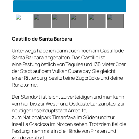
Castillo de Santa Barbara
Unterwegs habe ich dann auch noch am Castillo de
Santa Barbara angehalten. Das Castillo ist
eine Festung östlich von Teguise und 135 Meter über
der Stadt auf dem Vulkan Guanapay. Sie gleicht
einer Ritterburg, besitzt eine Zugbrücke und kleine
Rundtürme.
Der Standort ist leicht zu verteidigen und man kann
von hier bis zur West- und Ostküste Lanzarotes, zur
heutigen Inselhauptstadt Arrecife,
zum Nationalpark Timanfaya im Süden und zur
Insel La Graciosa im Norden sehen. Trotzdem fiel die
Festung mehrmals in die Hände von Piraten und
wurde zerstört.