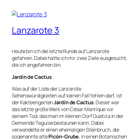
Lanzarote 3
Heute bin ich die letzte Runde auf Lanzarote
gefahren. Dabei hatte ich mir zwei Ziele ausgesucht,
die ich angefahren bin.
Jardín de Cactus
Was auf der Liste der Lanzarote
Sehenswürdigkeiten auf keinen Fall fehlen darf, ist
der Kakteengarten
Jardín de Cactus
. Dieser war
das letzte große Werk von César Manrique vor
seinem Tod, das man im kleinen Dorf Guatiza in der
Gemeinde Teguise bestaunen kann. Dabei
verwandelte er einen ehemaligen Steinbruch, die
sogenannte alte
Picón-Grube
, in einen Botanischen