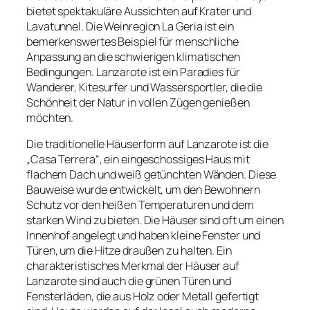
bietet spektakuläre Aussichten auf Krater und
Lavatunnel. Die Weinregion La Geria ist ein
bemerkenswertes Beispiel für menschliche
Anpassung an die schwierigen klimatischen
Bedingungen. Lanzarote ist ein Paradies für
Wanderer, Kitesurfer und Wassersportler, die die
Schönheit der Natur in vollen Zügen genießen
möchten.
Die traditionelle Häuserform auf Lanzarote ist die
„Casa Terrera“, ein eingeschossiges Haus mit
flachem Dach und weiß getünchten Wänden. Diese
Bauweise wurde entwickelt, um den Bewohnern
Schutz vor den heißen Temperaturen und dem
starken Wind zu bieten. Die Häuser sind oft um einen
Innenhof angelegt und haben kleine Fenster und
Türen, um die Hitze draußen zu halten. Ein
charakteristisches Merkmal der Häuser auf
Lanzarote sind auch die grünen Türen und
Fensterläden, die aus Holz oder Metall gefertigt