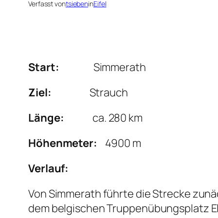
Verfasst von
tsieben
in
Eifel
Start:
Simmerath
Ziel:
Strauch
Länge:
ca. 280 km
Höhenmeter:
4900 m
Verlauf:
Von Simmerath führte die Strecke zunä
dem belgischen Truppenübungsplatz Els