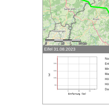
0
15
30 km
Eifel 31.08.2023
Na
Ent
200
Mi
150
Ma
(m)
100
Hö
Hö
50
Da
5
10
15
Entfernung (km)