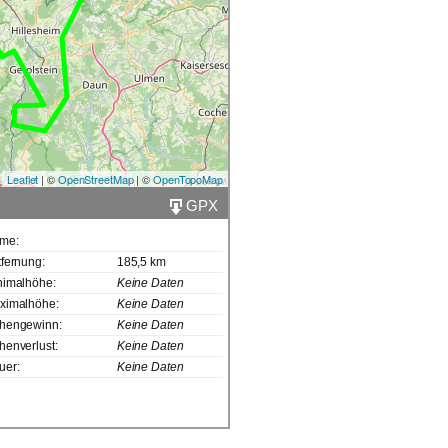
Leaflet
| ©
OpenStreetMap
| ©
OpenTopoMap
GPX
me:
fernung:
185,5 km
nimalhöhe:
Keine Daten
ximalhöhe:
Keine Daten
hengewinn:
Keine Daten
henverlust:
Keine Daten
uer:
Keine Daten