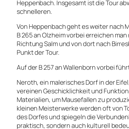
Heppenbach. Insgesamt ist die Tour ab
schnelleren.
Von Heppenbach geht es weiter nach M
B 265 an Olzheim vorbei erreichen man n
Richtung Salm und von dort nach Birre
Punkt der Tour.
Auf der B 257 an Wallenborn vorbei füh
Neroth, ein malerisches Dorf in der Eif
vereinen Geschicklichkeit und Funktion
Materialien, um Mausefallen zu produzie
kleinen Meisterwerke werden oft von To
des Dorfes und spiegeln die Verbundenh
praktisch, sondern auch kulturell bede