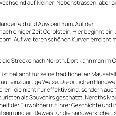
wechselnd auf kleinen Nebenstrassen, aber a
anderfeld und Auw bei Prüm. Auf der
ach einiger Zeit Gerolstein. Hier beginnt ei
sborn. Auf weiteren schönen Kurven erreicht 
rt die Strecke nach Neroth. Dort kann man im
el, ist bekannt für seine traditionellen Mause
 auf einzigartige Weise. Die örtlichen Hand
ren, die nicht nur effektiv sind, sondern auc
uristen als Souvenirs geschätzt. Neroths Maus
eit der Einwohner mit ihrer Geschichte und i
utsam und ein Beweis für die handwerkliche Ex