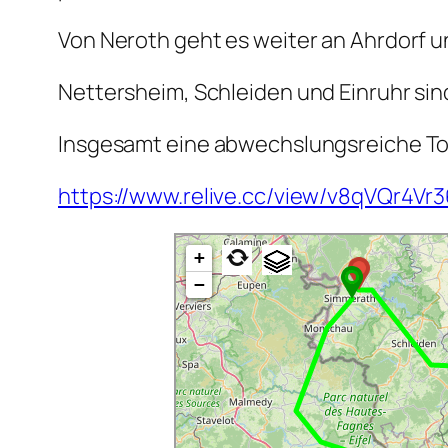
Von Neroth geht es weiter an Ahrdorf u
Nettersheim, Schleiden und Einruhr sin
Insgesamt eine abwechslungsreiche Tou
https://www.relive.cc/view/v8qVQr4Vr
+
−