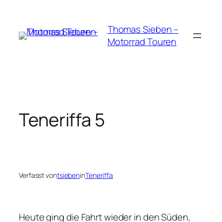
Zum
Inhalt
Thomas Sieben –
springen
Motorrad Touren
Teneriffa 5
Verfasst von
tsieben
in
Teneriffa
Heute ging die Fahrt wieder in den Süden,